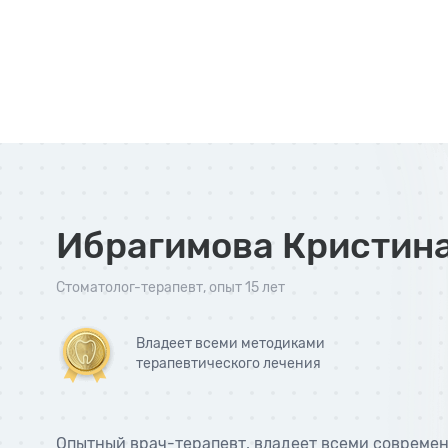
Ибрагимова Кристина
Стоматолог-терапевт
, опыт 15 лет
Владеет всеми методиками
терапевтического лечения
Опытный врач-терапевт, владеет всеми совреме