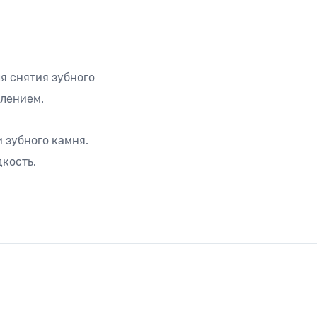
я снятия зубного
влением.
 зубного камня.
дкость.