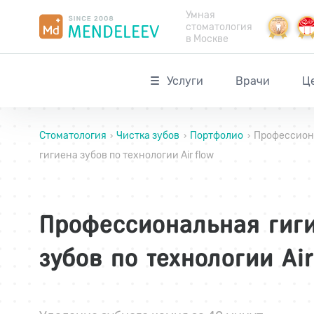
Умная
стоматология
в Москве
Услуги
Врачи
Ц
Стоматология
Чистка зубов
Портфолио
Профессион
›
›
›
гигиена зубов по технологии Air flow
Профессиональная гиг
зубов по технологии Air