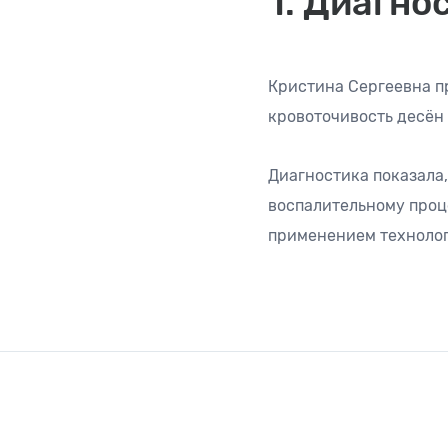
1. Диагно
Кристина Сергеевна п
кровоточивость десён 
Диагностика показала,
воспалительному проце
применением технологи