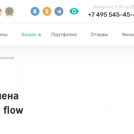
Звоните
с 9:00 до 2
+7 495 545-45
ены
Акции
🔥
Портфолио
Отзывы
Умны
альная
иена
 flow