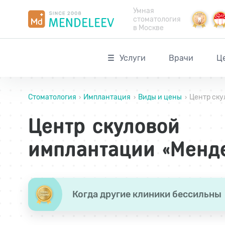
Умная
стоматология
в Москве
Услуги
Врачи
Ц
Стоматология
Имплантация
Виды и цены
Центр ск
›
›
›
Центр скуловой
имплантации «Менд
Когда другие клиники бессильны