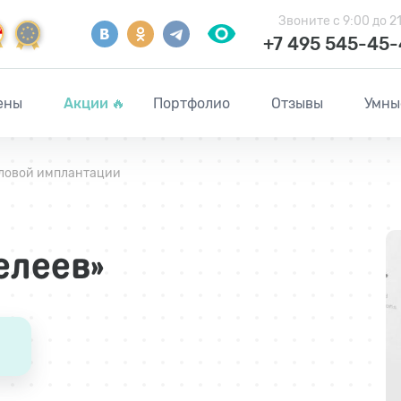
Звоните
с 9:00 до 2
+7 495 545-45
ены
Акции
🔥
Портфолио
Отзывы
Умны
уловой имплантации
елеев»