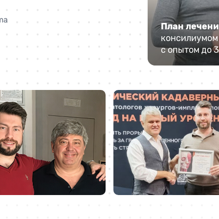
ma
План лечен
консилиумом 
с опытом до 3