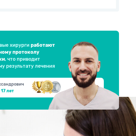
вые хирурги
работают
нному протоколу
ки
, что приводит
му результату лечения
ксандрович
17 лет