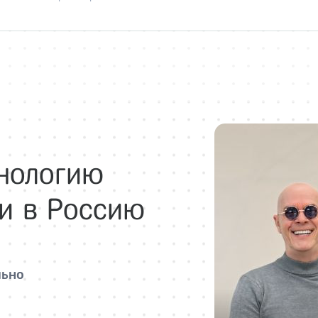
хнологию
и в Россию
льно