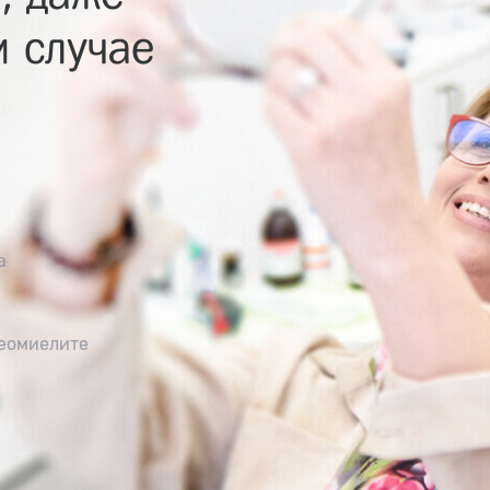
 случае
а
теомиелите