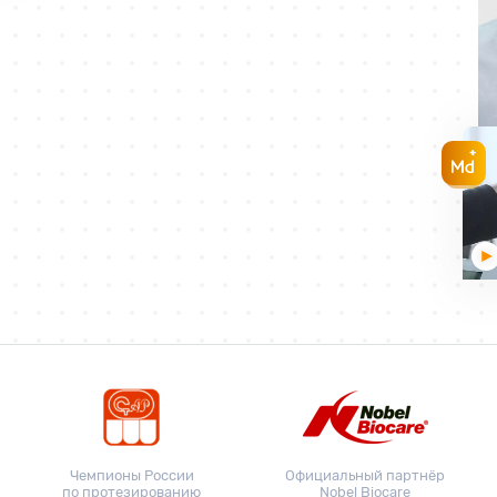
Чемпионы России
Официальный партнёр
по протезированию
Nobel Biocare