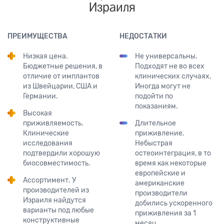
Израиля
ПРЕИМУЩЕСТВА
НЕДОСТАТКИ
Низкая цена.
Не универсальны.
Бюджетные решения, в
Подходят не во всех
отличие от имплантов
клинических случаях.
из Швейцарии, США и
Иногда могут не
Германии.
подойти по
показаниям.
Высокая
приживляемость.
Длительное
Клинические
приживление.
исследования
Небыстрая
подтвердили хорошую
остеоинтеграция, в то
биосовместимость.
время как некоторые
европейские и
Ассортимент. У
американские
производителей из
производители
Израиля найдутся
добились ускоренного
варианты под любые
приживления за 1
конструктивные
месяц.