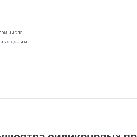
а
том числе
ные цены и
ущества силиконовых пр