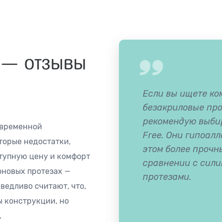
 — отзывы
Если вы ищете к
безакриловые про
рекомендую выбир
овременной
Free. Они гипоал
торые недостатки,
этом более прочн
тупную цену и комфорт
сравнении с сил
оновых протезах —
протезами.
ведливо считают, что,
 конструкции, но
.