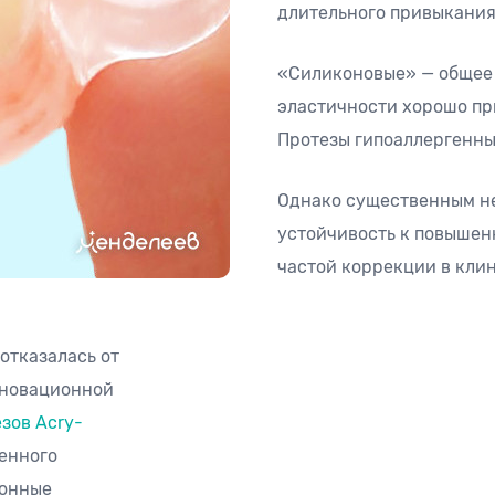
длительного привыкания
«Силиконовые» — общее 
эластичности хорошо при
Протезы гипоаллергенны
Однако существенным не
устойчивость к повышен
частой коррекции в клин
отказалась от
нновационной
зов Acry-
генного
ионные