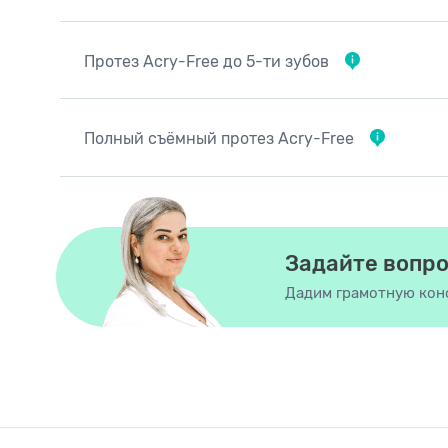
Протез Acry-Free до 5-ти зубов
Полный съёмный протез Acry-Free
Задайте вопро
Дадим грамотную кон