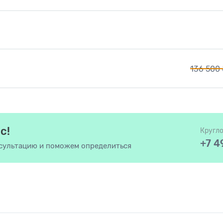
136 500
с!
Кругл
+7 4
сультацию и поможем определиться