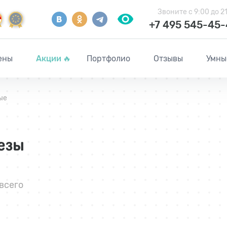
Звоните
с 9:00 до 2
+7 495 545-45
ены
Акции
🔥
Портфолио
Отзывы
Умны
ые
езы
всего