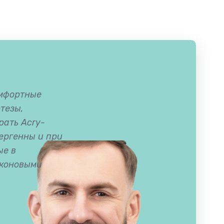
омфортные
тезы,
ать Acry-
лергенны и при
ые в
иконовыми