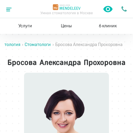
Умная стоматология в Москве
Услуги
Цены
6 клиник
матология
Стоматологи
Бросова Александра Прохоровна
›
›
Бросова Александра Прохоровна