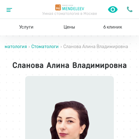
Умная стоматология в Москве
Услуги
Цены
6 клиник
томатология
Стоматологи
Сланова Алина Владимировна
›
›
Сланова Алина Владимировна