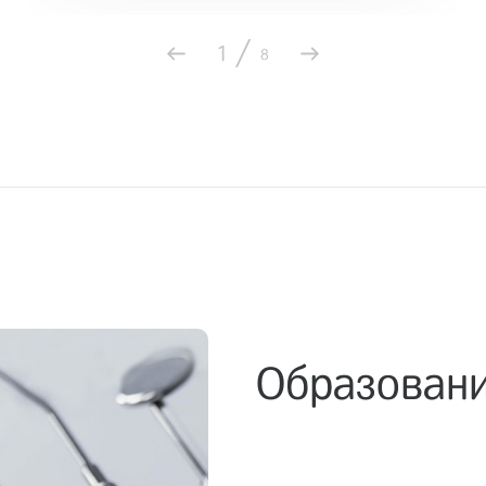
/
1
8
Образован