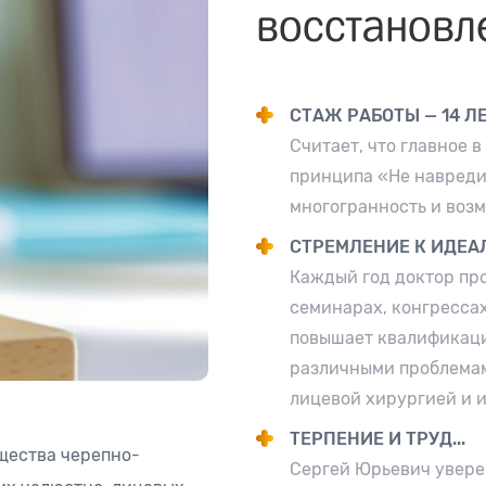
восстановл
СТАЖ РАБОТЫ — 14 Л
Считает, что главное
принципа «Не навреди
многогранность и воз
СТРЕМЛЕНИЕ К ИДЕА
Каждый год доктор про
семинарах, конгресса
повышает квалификаци
различными проблемам
лицевой хирургией и 
ТЕРПЕНИЕ И ТРУД...
щества черепно-
Сергей Юрьевич уверен