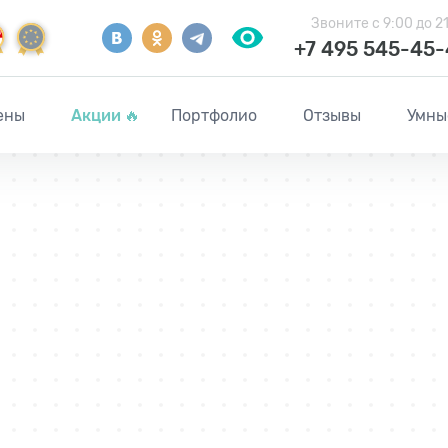
Звоните
с 9:00 до 2
+7 495 545-45
ены
Акции
🔥
Портфолио
Отзывы
Умны
ч