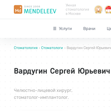
Умная
стоматология
в Москве
Услуги
Врачи
Ц
Стоматология
Стоматологи
Вардугин Сергей Юрьеви
›
›
Вардугин Сергей Юрьевич
Челюстно-лицевой хирург
,
стоматолог-имплантолог
.