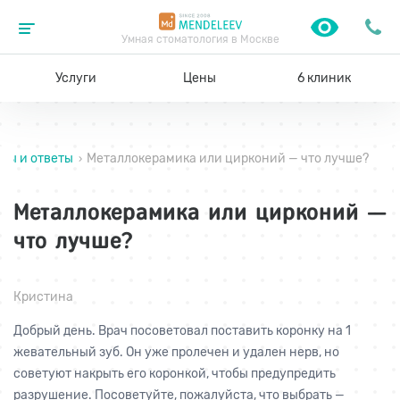
Умная стоматология в Москве
Услуги
Цены
6 клиник
сы и ответы
Металлокерамика или цирконий — что лучше?
›
Металлокерамика или цирконий —
что лучше?
Кристина
Добрый день. Врач посоветовал поставить коронку на 1
жевательный зуб. Он уже пролечен и удален нерв, но
советуют накрыть его коронкой, чтобы предупредить
разрушение. Посоветуйте, пожалуйста, что выбрать —