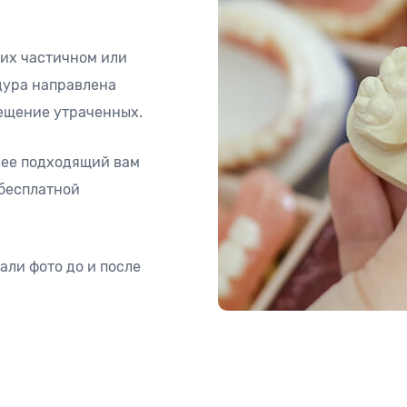
 их частичном или
дура направлена
ещение утраченных.
лее подходящий вам
 бесплатной
али фото до и после