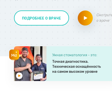
Смотрит
ПОДРОБНЕЕ О ВРАЧЕ
о враче
Умная стоматология - это:
Киргуев
Хрыкин
Точная диагностика.
Георгий
Владимир
Техническая оснащённость
Таймуразович
Олегович
на самом высоком уровне