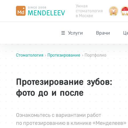
Умная
стоматология
в Москве
Услуги
Врачи
Ц
Стоматология
Протезирование
Портфолио
›
›
Протезирование зубов:
фото до и после
Ознакомьтесь с вариантами работ
по протезированию в клинике «Менделеев»