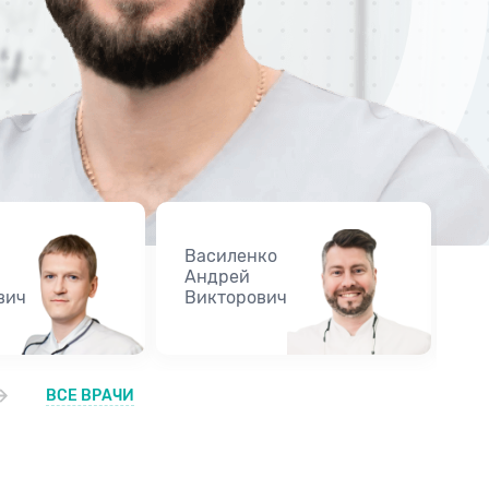
Василенко
К
Андрей
Г
вич
Викторович
Т
ВСЕ ВРАЧИ