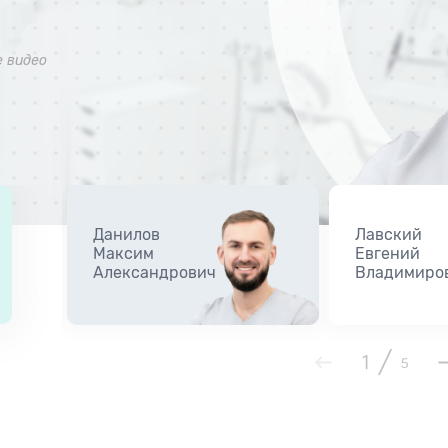
е видео
Данилов
Лавский
Максим
Евгений
Александрович
Владимиро
/
1
5