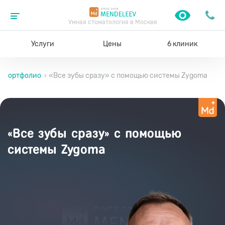
Умная стоматология в Москве
Услуги
Цены
6 клиник
Портфолио
«Все зубы сразу» с помощью системы Zygoma
›
›
«Все зубы сразу» с помощью
системы Zygoma