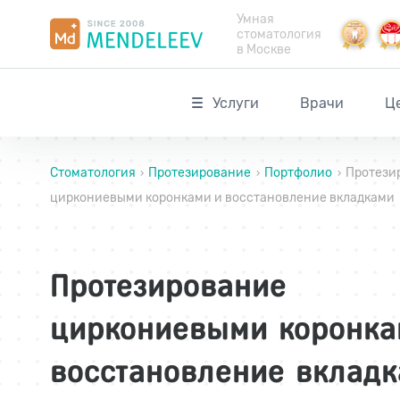
Умная
стоматология
в Москве
Услуги
Врачи
Ц
Стоматология
Протезирование
Портфолио
Протези
›
›
›
циркониевыми коронками и восстановление вкладками
Протезирование
циркониевыми коронка
восстановление вклад