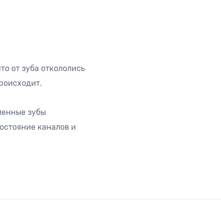
то от зуба откололись
роисходит.
ленные зубы
состояние каналов и