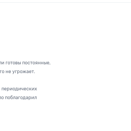
ли готовы постоянные,
го не угрожает.
и периодических
ло поблагодарил