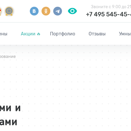
Звоните
с 9:00 до 2
+7 495 545-45
ены
Акции
🔥
Портфолио
Отзывы
Умны
рование
ми и
ками